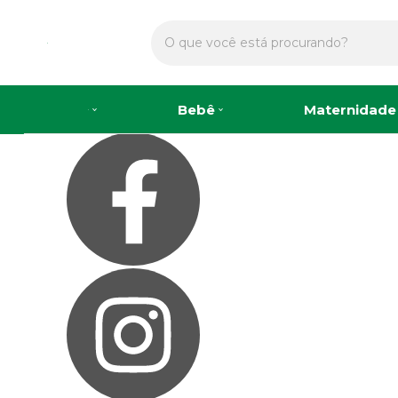
Olá Visitante!
Acesse sua conta e pedidos
Página Inicial
Quem Somos
Como Comprar
Fale Conosco
Bebê
Maternidade