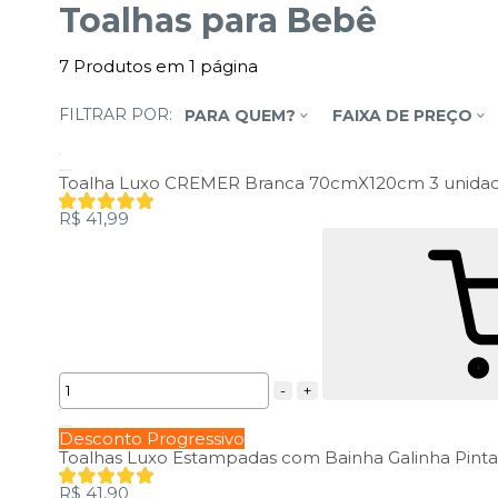
Toalhas para Bebê
7
Produtos em
1
página
FILTRAR POR:
PARA QUEM?
FAIXA DE PREÇO
Toalha Luxo CREMER Branca 70cmX120cm 3 unida
R$ 41,99
-
+
Desconto Progressivo
Toalhas Luxo Estampadas com Bainha Galinha Pint
R$ 41,90