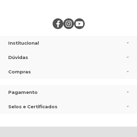
Institucional
Dúvidas
Compras
Pagamento
Selos e Certificados
CREMER S.A., Rua Iguacu, 291 - - Itoupava Seca - 89030-030 - Blumenau
- SC