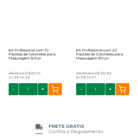
Kit Profissional com 10
Kit Profissional com 20
Pacotes de Cotonetes para
Pacotes de Cotonetes para
Maquiagem 80un
Maquiagem 80un
R$ 99,90
R$ 89,91
R$ 199,80
R$ 169,83
2x
R$ 44,96
5x
R$ 33,97
-
+
-
+
FRETE GRÁTIS
Confira o Regulamento