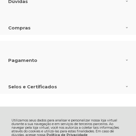
Dúvidas
Compras
Pagamento
Selos e Certificados
CREMER S.A., Rua Iguacu, 291 - - Itoupava Seca - 89030-030 - Blumenau
- SC
CNPJ: 82.641.325/0001-18 | © Todos os direitos reservados - Bellacotton -
Utilizamos seus dados para analisar e personalizar nossa loja virtual
2026
durante a sua navegação e em serviços de terceiros parceiros. Ao
navegar pela loja virtual, você nos autoriza a coletar tais informações
através do cookies e utilizá-las para estas finalidades. Em caso de
dúvidas, acesse nossa
Política de Privacidade