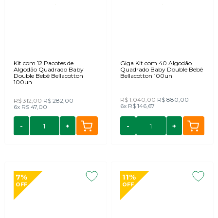
Kit com 12 Pacotes de
Giga Kit com 40 Algodão
Algodão Quadrado Baby
Quadrado Baby Double Bebê
Double Bebê Bellacotton
Bellacotton 100un
100un
R$ 1.040,00
R$ 880,00
R$ 312,00
R$ 282,00
6x
R$ 146,67
6x
R$ 47,00
-
+
-
+
7%
11%
OFF
OFF