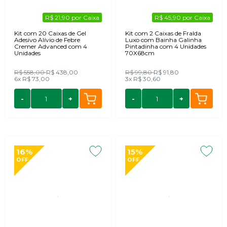
R$ 21,90 por Caixa
R$ 45,90 por Caixa
Kit com 20 Caixas de Gel
Kit com 2 Caixas de Fralda
Adesivo Alívio de Febre
Luxo com Bainha Galinha
Cremer Advanced com 4
Pintadinha com 4 Unidades
Unidades
70X68cm
R$ 558,00
R$ 438,00
R$ 99,80
R$ 91,80
6x
R$ 73,00
3x
R$ 30,60
-
+
-
+
16%
15%
OFF
OFF