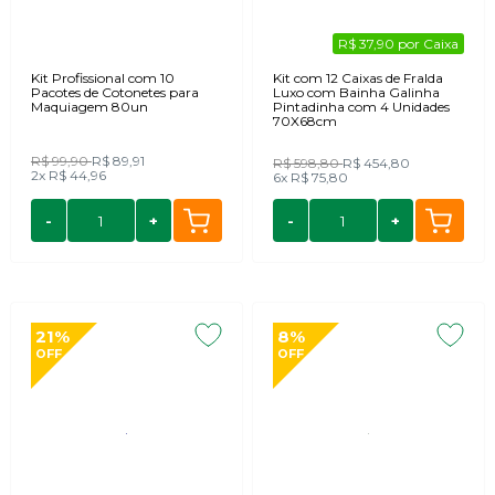
R$ 37,90 por Caixa
Kit Profissional com 10
Kit com 12 Caixas de Fralda
Pacotes de Cotonetes para
Luxo com Bainha Galinha
Maquiagem 80un
Pintadinha com 4 Unidades
70X68cm
R$ 99,90
R$ 89,91
R$ 598,80
R$ 454,80
2x
R$ 44,96
6x
R$ 75,80
-
+
-
+
21%
8%
OFF
OFF