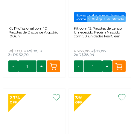
Novas Embalagens | Mesma
Fórmula
95% Água Purificada
Kit Profissional com 10
Kit com 12 Pacotes de Lenço
Pacotes de Discos de Algodão
Umedecido Recém Nascido
100un
com 50 unidades FeelClean
R$ 109,00
R$ 98,10
R$ 83,88
R$ 77,88
3x
R$ 32,70
2x
R$ 38,94
-
+
-
+
27%
3%
OFF
OFF