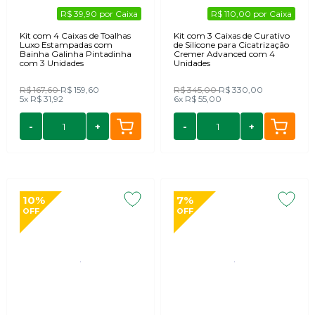
R$ 39,90 por Caixa
R$ 110,00 por Caixa
Kit com 4 Caixas de Toalhas
Kit com 3 Caixas de Curativo
Luxo Estampadas com
de Silicone para Cicatrização
Bainha Galinha Pintadinha
Cremer Advanced com 4
com 3 Unidades
Unidades
R$ 167,60
R$ 159,60
R$ 345,00
R$ 330,00
5x
R$ 31,92
6x
R$ 55,00
-
+
-
+
10%
7%
OFF
OFF