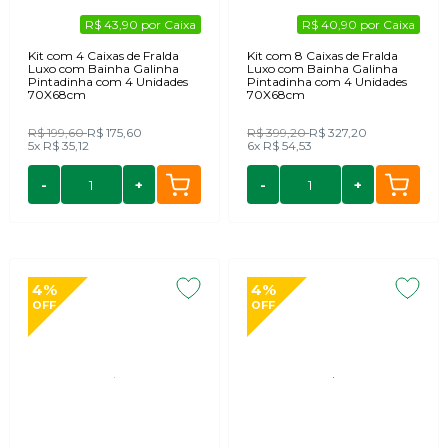
R$ 43,90 por Caixa
R$ 40,90 por Caixa
Kit com 4 Caixas de Fralda
Kit com 8 Caixas de Fralda
Luxo com Bainha Galinha
Luxo com Bainha Galinha
Pintadinha com 4 Unidades
Pintadinha com 4 Unidades
70X68cm
70X68cm
R$ 199,60
R$ 175,60
R$ 399,20
R$ 327,20
5x
R$ 35,12
6x
R$ 54,53
-
+
-
+
4%
4%
OFF
OFF