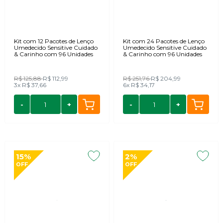
Kit com 12 Pacotes de Lenço
Kit com 24 Pacotes de Lenço
Umedecido Sensitive Cuidado
Umedecido Sensitive Cuidado
& Carinho com 96 Unidades
& Carinho com 96 Unidades
R$ 125,88
R$ 112,99
R$ 251,76
R$ 204,99
3x
R$ 37,66
6x
R$ 34,17
-
+
-
+
15%
2%
OFF
OFF