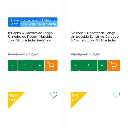
Novas Embalagens | Mesma
Fórmula
95% Água Purificada
Kit com 6 Pacotes de Lenço
Kit com 6 Pacotes de Lenço
Umedecido Recém Nascido
Umedecido Sensitive Cuidado
com 50 unidades FeelClean
& Carinho com 96 Unidades
R$ 41,94
R$ 40,44
R$ 62,94
R$ 59,99
-
+
-
+
10%
7%
OFF
OFF