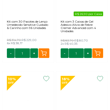
R$ 26,90 por Caixa
Kit com 30 Pacotes de Lenço
Kit com 3 Caixas de Gel
Umedecido Sensitive Cuidado
Adesivo Alívio de Febre
& Carinho com 96 Unidades
Cremer Advanced com 4
Unidades
R$ 314,70
R$ 229,00
R$ 83,70
R$ 80,70
6x
R$ 38,17
2x
R$ 40,35
-
+
-
+
10%
18%
OFF
OFF