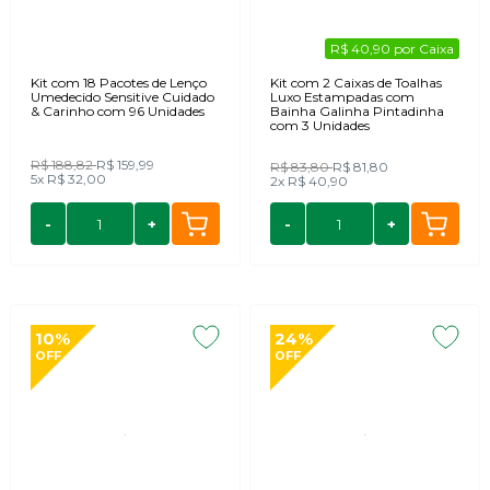
R$ 40,90 por Caixa
Kit com 18 Pacotes de Lenço
Kit com 2 Caixas de Toalhas
Umedecido Sensitive Cuidado
Luxo Estampadas com
& Carinho com 96 Unidades
Bainha Galinha Pintadinha
com 3 Unidades
R$ 188,82
R$ 159,99
R$ 83,80
R$ 81,80
5x
R$ 32,00
2x
R$ 40,90
-
+
-
+
10%
24%
OFF
OFF