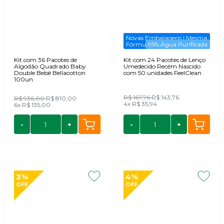
Novas Embalagens | Mesma
Fórmula
95% Água Purificada
Kit com 36 Pacotes de
Kit com 24 Pacotes de Lenço
Algodão Quadrado Baby
Umedecido Recém Nascido
Double Bebê Bellacotton
com 50 unidades FeelClean
100un
R$ 167,76
R$ 143,76
R$ 936,00
R$ 810,00
4x
R$ 35,94
6x
R$ 135,00
-
+
-
+
3%
4%
OFF
OFF