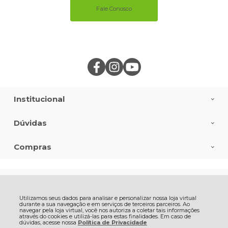
Fale Conosco
Institucional
Dúvidas
Compras
Pagamento
Utilizamos seus dados para analisar e personalizar nossa loja virtual
Selos e Certificados
durante a sua navegação e em serviços de terceiros parceiros. Ao
navegar pela loja virtual, você nos autoriza a coletar tais informações
através do cookies e utilizá-las para estas finalidades. Em caso de
dúvidas, acesse nossa
Política de Privacidade