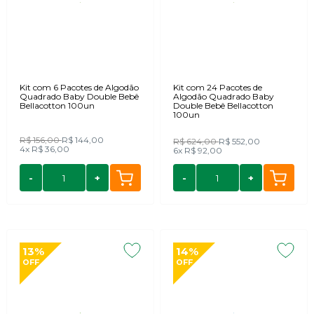
Kit com 6 Pacotes de Algodão
Kit com 24 Pacotes de
Quadrado Baby Double Bebê
Algodão Quadrado Baby
Bellacotton 100un
Double Bebê Bellacotton
100un
R$ 156,00
R$ 144,00
R$ 624,00
R$ 552,00
4x
R$ 36,00
6x
R$ 92,00
-
+
-
+
13%
14%
OFF
OFF