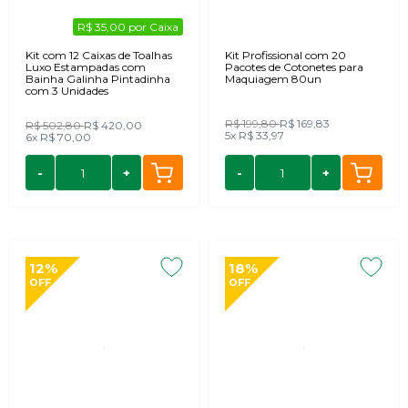
R$ 35,00 por Caixa
Kit com 12 Caixas de Toalhas
Kit Profissional com 20
Luxo Estampadas com
Pacotes de Cotonetes para
Bainha Galinha Pintadinha
Maquiagem 80un
com 3 Unidades
R$ 199,80
R$ 169,83
R$ 502,80
R$ 420,00
5x
R$ 33,97
6x
R$ 70,00
-
+
-
+
12%
18%
OFF
OFF