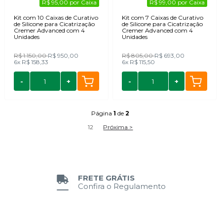
R$ 95,00 por Caixa
R$ 99,00 por Caixa
Kit com 10 Caixas de Curativo
Kit com 7 Caixas de Curativo
de Silicone para Cicatrização
de Silicone para Cicatrização
Cremer Advanced com 4
Cremer Advanced com 4
Unidades
Unidades
R$ 1.150,00
R$ 950,00
R$ 805,00
R$ 693,00
6x
R$ 158,33
6x
R$ 115,50
-
+
-
+
Página
1
de
2
1
2
Próxima >
FRETE GRÁTIS
Confira o Regulamento