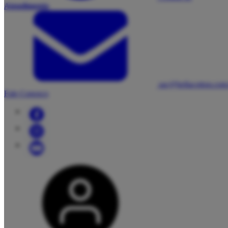
Atendimento
sac@bellacotton.com
Fale Conosco