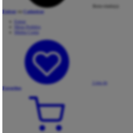
Bem-vindo(a)
Entrar
ou
Cadastrar
Entrar
Meus
Pedidos
Minha
Conta
Lista de
Favoritos