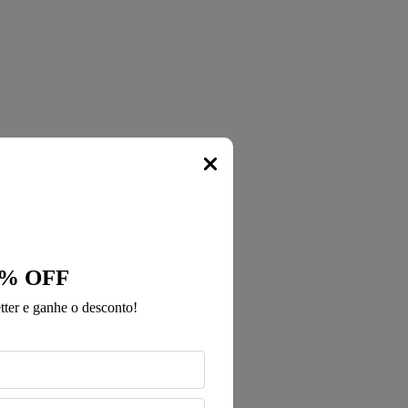
Popup
% OFF
ter e ganhe o desconto!