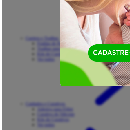
Cueiros e Toalhas
Fraldas de Pano
Toalhas para Bebê
Kits de Cueiros e Toalhas
Ver todos
Cuidados e Curativos
Adesivo para Febre
Curativo de Silicone
Kits de Curativos
Ver todos