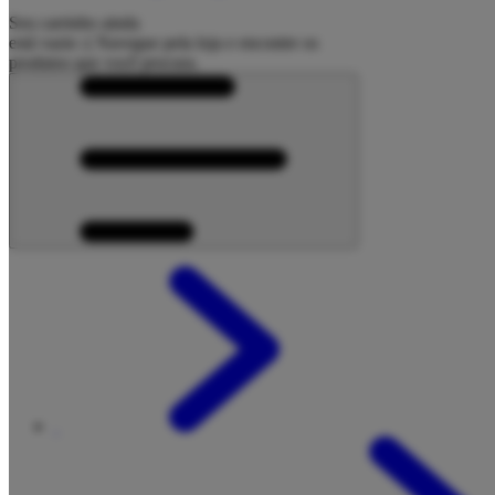
Seu carrinho ainda
está vazio :(
Navegue pela loja e encontre os
produtos que você procura.