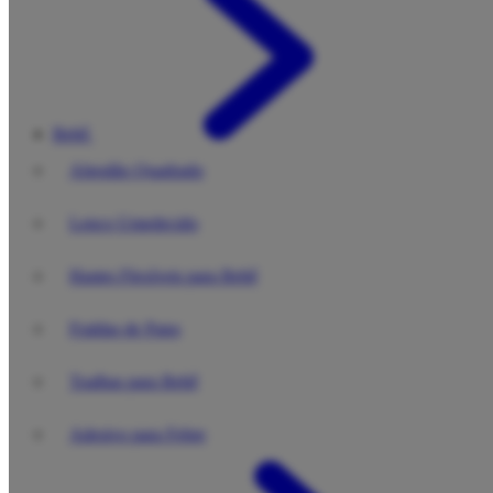
Bebê
Algodão Quadrado
Lenço Umedecido
Hastes Flexíveis para Bebê
Fraldas de Pano
Toalhas para Bebê
Adesivo para Febre