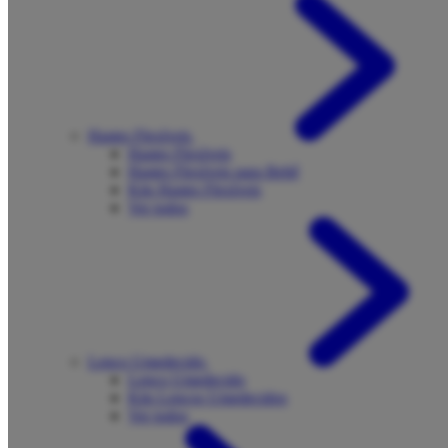
Hastes Flexíveis
Hastes Flexíveis
Hastes Flexíveis para Bebê
Kits Hastes Flexíveis
Ver todos
Lenço Umedecido
Lenço Umedecido
Kits Lenços Umedecidos
Ver todos