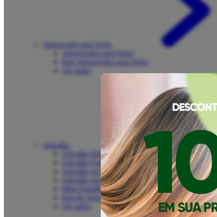
Absorvente para Seios
Absorventes para Seios
Kits Absorventes para Seios
Ver todos
Algodão
Algodão Hidrófilo
Algodão Quadrado
Algodão em Bolas
Algodão em Disco
Mini Algodão Quadrado
Kits de Algodão
Ver todos