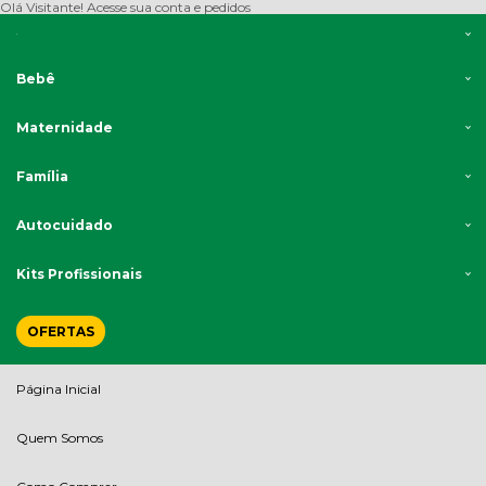
Olá Visitante!
Acesse sua conta e pedidos
Bebê
Maternidade
Família
Autocuidado
Kits Profissionais
OFERTAS
Página Inicial
Quem Somos