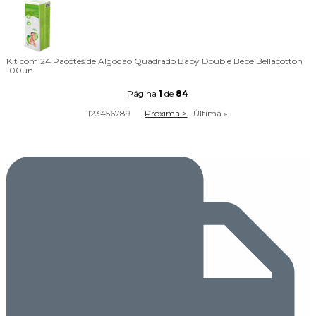
Kit com 24 Pacotes de Algodão Quadrado Baby Double Bebê Bellacotton
100un
Página
1
de
84
1
2
3
4
5
6
7
8
9
Próxima >
...
Última »