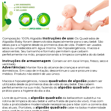
Composição: 100% Algodão
Instruções de uso:
Os Quadrados de
Algodão Baby foram desenvolvidos especialmente para o seu bebê. São
ideais para a higiene desde os primeiros dias de vida. Podem ser usados
secos ou umedecidos em água morna. São hipoalergênicos, macios e
absorventes. Seu tamanho e formato permitem que caibam
perfeitamente na mão, proporcionando a limpeza completa do do bebê.
Instruções de armazenagem
: Conservar em local limpo, fresco, seco e
ventilado.
Advertências:
Manter fora do alcance de crianças e animais
domésticos. Em caso de irritação, descontinue o uso e procure o seu
médico. Produto não estéril de uso único.
Macios e hipoalergênicos, nossos
quadrados de algodão
podem ser
utilizados desde os primeiros dias de vida do seu bebê. Eles cabem
perfeitamente na sua mão, fazendo do
algodão quadrado
um item
prático para a higiene do dia a dia.
Livre de químicos, o
algodão quadrado
da bellacotton substitui na
rotina de limpeza do seu bebê a velha fralda de pano da vovó, mas com
toda a praticidade e modernidade necessárias para lidar com a correria dos
dias atuais. Portáteis, o
algodão quadrado
cabe na bolsa maternidade
para você levar para onde quiser!