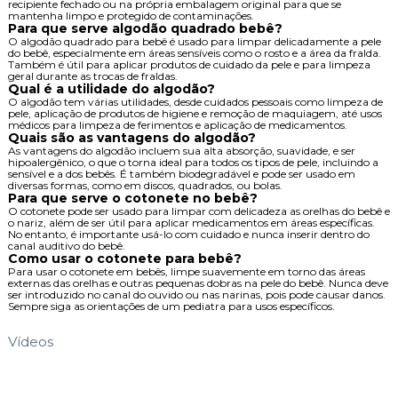
recipiente fechado ou na própria embalagem original para que se
mantenha limpo e protegido de contaminações.
Para que serve algodão quadrado bebê?
O algodão quadrado para bebê é usado para limpar delicadamente a pele
do bebê, especialmente em áreas sensíveis como o rosto e a área da fralda.
Também é útil para aplicar produtos de cuidado da pele e para limpeza
geral durante as trocas de fraldas.
Qual é a utilidade do algodão?
O algodão tem várias utilidades, desde cuidados pessoais como limpeza de
pele, aplicação de produtos de higiene e remoção de maquiagem, até usos
médicos para limpeza de ferimentos e aplicação de medicamentos.
Quais são as vantagens do algodão?
As vantagens do algodão incluem sua alta absorção, suavidade, e ser
hipoalergênico, o que o torna ideal para todos os tipos de pele, incluindo a
sensível e a dos bebês. É também biodegradável e pode ser usado em
diversas formas, como em discos, quadrados, ou bolas.
Para que serve o cotonete no bebê?
O cotonete pode ser usado para limpar com delicadeza as orelhas do bebê e
o nariz, além de ser útil para aplicar medicamentos em áreas específicas.
No entanto, é importante usá-lo com cuidado e nunca inserir dentro do
canal auditivo do bebê.
Como usar o cotonete para bebê?
Para usar o cotonete em bebês, limpe suavemente em torno das áreas
externas das orelhas e outras pequenas dobras na pele do bebê. Nunca deve
ser introduzido no canal do ouvido ou nas narinas, pois pode causar danos.
Sempre siga as orientações de um pediatra para usos específicos.
Vídeos