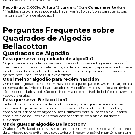
Peso Bruto
0,093kg
Altura
12
Largura
10cm
Comprimento
9cm
[ Medidas aproximadas podendo haver variação devido as características
naturais da fibra de algodão. ]
Perguntas Frequentes sobre
Quadrados de Algodão
Bellacotton
Quadrados de Algodão
Para que serve o quadrado de algodão?
O quadrado de algodão serve para diversas funções de higiene e beleza. É
ideal para a limpeza da pele, remoção de maquiagem, aplicação de loções e
produtos de beleza, além do cuidado com o umbigo de recém-nascidos,
garantindo uma limpeza suave e eficaz.
Qual melhor algodão para recém nascido?
O melhor algodão para recém-nascidos é aquele que é 100% natural, sem a
presença de químicos e branqueadores. Algodões macios e hipoalergênicos
são recomendados, pois são gentis com a pele sensível do bebê e reduzem o
risco de alergias.
Para que serve Bellacotton?
Bellacotton é uma marca de produtos de algodão que oferece soluções
práticas e higiênicas para o cuidado pessoal. Os produtos Bellacotton,
como os quadrados de algodão, são utilizados para a limpeza e cuidados
com a pele de adultos e crianças, destacando-se pela alta qualidade e
suavidade.
Onde guardar algodão Bellacotton?
O algodão Bellacotton deve ser guardado em um local seco e arejado, longe
da umidade para evitar que se deteriore. É recomendável mantê-lo em um