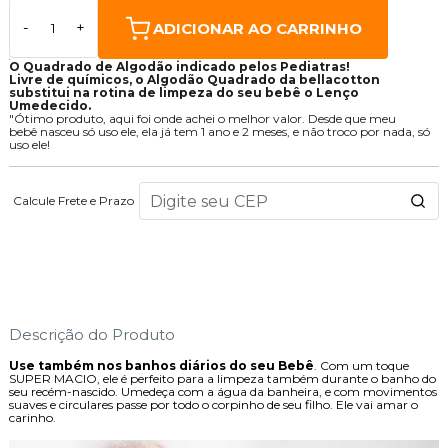
ADICIONAR AO CARRINHO
-
+
O Quadrado de Algodão indicado pelos Pediatras!
Livre de químicos, o Algodão Quadrado da bellacotton
substitui na rotina de limpeza do seu bebê o Lenço
Umedecido.
"Ótimo produto, aqui foi onde achei o melhor valor. Desde que meu
bebê nasceu só uso ele, ela já tem 1 ano e 2 meses, e não troco por nada, só
uso ele!
Calcule Frete e Prazo
144
PONTOS
Descrição do Produto
Use também nos banhos diários do seu Bebê
. Com um toque
SUPER MACIO, ele é perfeito para a limpeza também durante o banho do
seu recém-nascido. Umedeça com a água da banheira, e com movimentos
suaves e circulares passe por todo o corpinho de seu filho. Ele vai amar o
carinho.