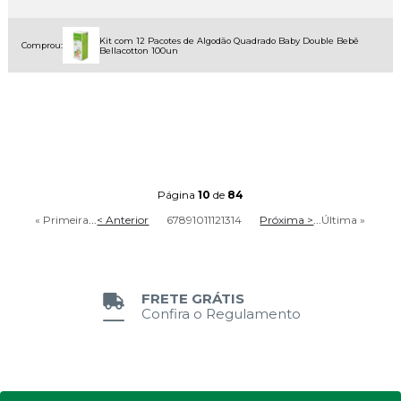
Kit com 12 Pacotes de Algodão Quadrado Baby Double Bebê
Comprou:
Bellacotton 100un
Página
10
de
84
« Primeira
...
< Anterior
6
7
8
9
10
11
12
13
14
Próxima >
...
Última »
FRETE GRÁTIS
Confira o Regulamento