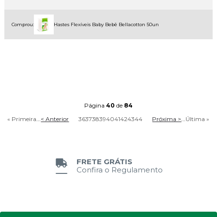
Comprou:
Hastes Flexíveis Baby Bebê Bellacotton 50un
Página
40
de
84
« Primeira
...
< Anterior
36
37
38
39
40
41
42
43
44
Próxima >
...
Última »
FRETE GRÁTIS
Confira o Regulamento