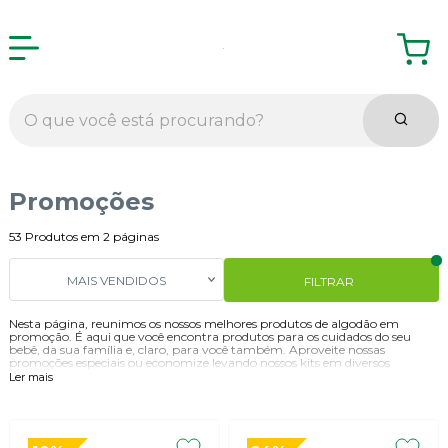
Promoções
53
Produtos em
2
páginas
MAIS VENDIDOS
FILTRAR
Nesta página, reunimos os nossos melhores produtos de algodão em
promoção. É aqui que você encontra produtos para os cuidados do seu
bebê, da sua família e, claro, para você também. Aproveite nossas
promoções especiais ou economize levando nossos kits em diversos
pacotes, ideais para a higiene do bebê, para os primeiros socorros da
Ler mais
criançada e também para o seu dia a dia, seja na maquiagem para o
trabalho ou naquela noitada em uma festa, jantar ou balada.