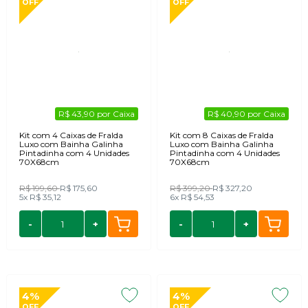
OFF
OFF
R$ 43,90 por Caixa
R$ 40,90 por Caixa
Kit com 4 Caixas de Fralda
Kit com 8 Caixas de Fralda
Luxo com Bainha Galinha
Luxo com Bainha Galinha
Pintadinha com 4 Unidades
Pintadinha com 4 Unidades
70X68cm
70X68cm
R$ 199,60
R$ 175,60
R$ 399,20
R$ 327,20
5x
R$ 35,12
6x
R$ 54,53
-
+
-
+
4%
4%
OFF
OFF