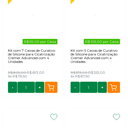
R$ 99,00 por Caixa
R$ 105,00 por Caixa
Kit com 7 Caixas de Curativo
Kit com 5 Caixas de Curativo
de Silicone para Cicatrização
de Silicone para Cicatrização
Cremer Advanced com 4
Cremer Advanced com 4
Unidades
Unidades
R$ 805,00
R$ 693,00
R$ 575,00
R$ 525,00
6x
R$ 115,50
6x
R$ 87,50
-
+
-
+