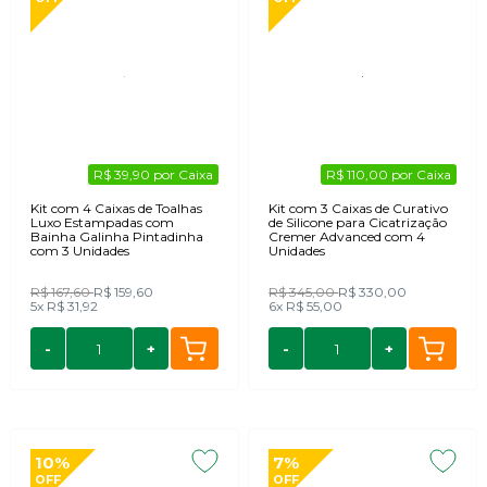
R$ 39,90 por Caixa
R$ 110,00 por Caixa
Kit com 4 Caixas de Toalhas
Kit com 3 Caixas de Curativo
Luxo Estampadas com
de Silicone para Cicatrização
Bainha Galinha Pintadinha
Cremer Advanced com 4
com 3 Unidades
Unidades
R$ 167,60
R$ 159,60
R$ 345,00
R$ 330,00
5x
R$ 31,92
6x
R$ 55,00
-
+
-
+
10%
7%
OFF
OFF