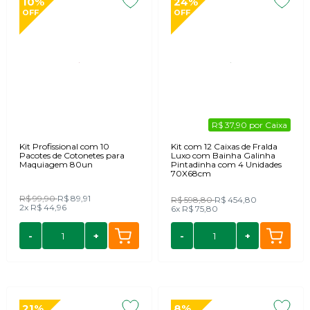
10%
24%
OFF
OFF
R$ 37,90 por Caixa
Kit Profissional com 10
Kit com 12 Caixas de Fralda
Pacotes de Cotonetes para
Luxo com Bainha Galinha
Maquiagem 80un
Pintadinha com 4 Unidades
70X68cm
R$ 99,90
R$ 89,91
R$ 598,80
R$ 454,80
2x
R$ 44,96
6x
R$ 75,80
-
+
-
+
21%
8%