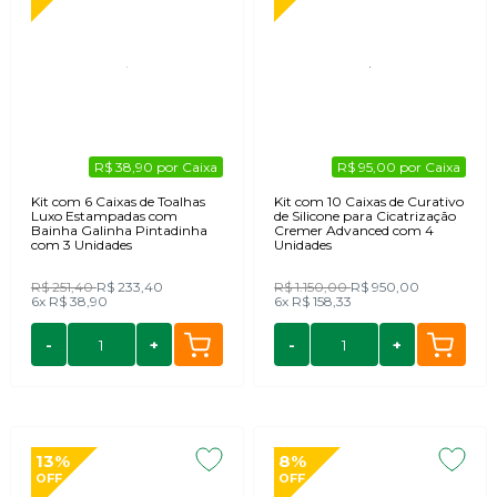
R$ 38,90 por Caixa
R$ 95,00 por Caixa
Kit com 6 Caixas de Toalhas
Kit com 10 Caixas de Curativo
Luxo Estampadas com
de Silicone para Cicatrização
Bainha Galinha Pintadinha
Cremer Advanced com 4
com 3 Unidades
Unidades
R$ 251,40
R$ 233,40
R$ 1.150,00
R$ 950,00
6x
R$ 38,90
6x
R$ 158,33
-
+
-
+
13%
8%
OFF
OFF