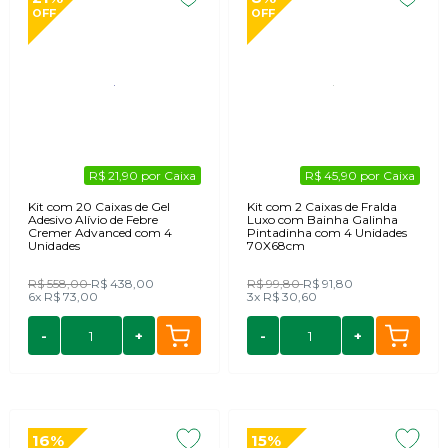
OFF
OFF
R$ 21,90 por Caixa
R$ 45,90 por Caixa
Kit com 20 Caixas de Gel
Kit com 2 Caixas de Fralda
Adesivo Alívio de Febre
Luxo com Bainha Galinha
Cremer Advanced com 4
Pintadinha com 4 Unidades
Unidades
70X68cm
R$ 558,00
R$ 438,00
R$ 99,80
R$ 91,80
6x
R$ 73,00
3x
R$ 30,60
-
+
-
+
16%
15%