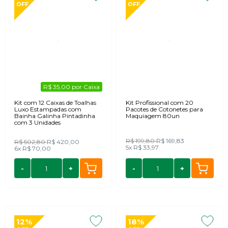
OFF
OFF
R$ 35,00 por Caixa
Kit com 12 Caixas de Toalhas
Kit Profissional com 20
Luxo Estampadas com
Pacotes de Cotonetes para
Bainha Galinha Pintadinha
Maquiagem 80un
com 3 Unidades
R$ 199,80
R$ 169,83
R$ 502,80
R$ 420,00
5x
R$ 33,97
6x
R$ 70,00
-
+
-
+
12%
18%