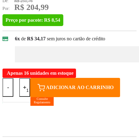
De:
R$ 251,76
R$ 204,99
Por:
Preço por pacote: R$ 8,54
6x
de
R$ 34,17
sem juros no cartão de crédito
Apenas 16 unidades em estoque
-
+
ADICIONAR AO CARRINHO
Consulte
Regulamento