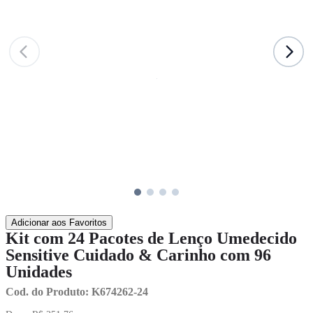
A
S
C
6
à
o
7
S
R
j
d
d
n
p
8
C
d
à
a
1
c
Adicionar aos Favoritos
Kit com 24 Pacotes de Lenço Umedecido
Sensitive Cuidado & Carinho com 96
Unidades
Cod. do Produto: K674262-24